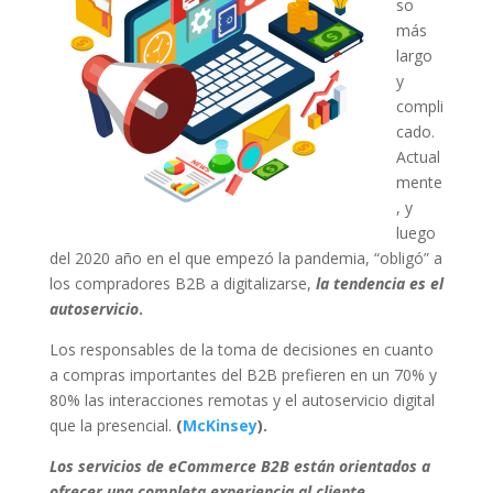
so
más
largo
y
compli
cado.
Actual
mente
, y
luego
del 2020 año en el que empezó la pandemia, “obligó” a
los compradores B2B a digitalizarse,
la tendencia es el
autoservicio
.
Los responsables de la toma de decisiones en cuanto
a compras importantes del B2B prefieren en un 70% y
80% las interacciones remotas y el autoservicio digital
que la presencial.
(
McKinsey
).
Los servicios de eCommerce B2B están orientados a
ofrecer una completa experiencia al cliente,